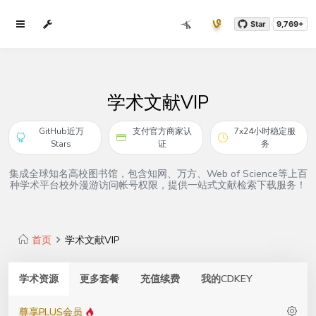
Star
9,769+
学术文献VIP
GitHub近万
支付官方商家认
7x24小时稳定服
Stars
证
务
集成全球知名高校图书馆，包含知网、万方、Web of Science等上百
种学术平台校外漫游访问帐号权限，提供一站式文献检索下载服务！
首页
学术文献VIP
学术资源
更多套餐
充值续费
我的CDKEY
尊享PLUS会员