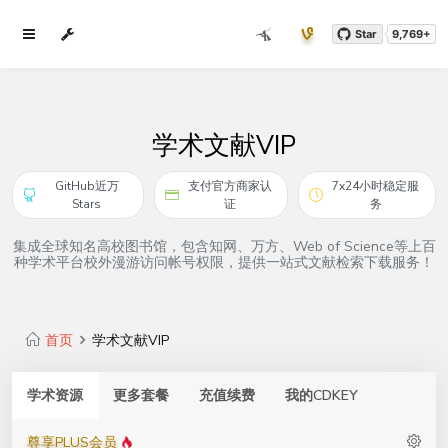
Star
9,769+
学术文献VIP
GitHub近万
支付官方商家认
7x24小时稳定服
Stars
证
务
集成全球知名高校图书馆，包含知网、万方、Web of Science等上百
种学术平台校外漫游访问帐号权限，提供一站式文献检索下载服务！
首页
学术文献VIP
学术资源
更多套餐
充值续费
我的CDKEY
尊享PLUS会员