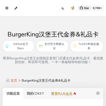
Star
9,769+
BurgerKing汉堡王代金券&礼品卡
GitHub近万
支付官方商家认
7x24小时稳定服
Stars
证
务
尊享BurgerKing汉堡王全国指定直营门店通兑代金券/礼品卡、最优惠
折扣价、即买即可使用、一卡一券核销等特权功能！
首页
BurgerKing汉堡王代金券&礼品卡
功能总览
我的CDKEY
尊享PLUS会员