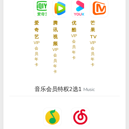
爱
腾
优
芒
奇
讯
酷
果
VIP
艺
视
TV
会
VIP
VIP
频
员
会
会
VIP
年
员
员
会
卡
年
年
员
卡
卡
年
卡
音乐会员特权2选1
Music