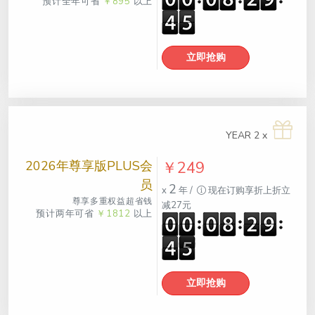
预计全年可省
￥895
以上
立即抢购
YEAR 2 x
2026年尊享版PLUS会
￥249
员
2
x
年 /
现在订购享折上折立
尊享多重权益超省钱
减27元
预计两年可省
￥1812
以上
立即抢购