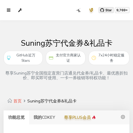
Star
9,769+
Suning苏宁代金券&礼品卡
GitHub近万
支付官方商家认
7x24小时稳定服
Stars
证
务
尊享Suning苏宁全国指定直营门店通兑代金券/礼品卡、最优惠折扣
价、即买即可使用、一卡一券核销等特权功能！
首页
Suning苏宁代金券&礼品卡
功能总览
我的CDKEY
尊享PLUS会员