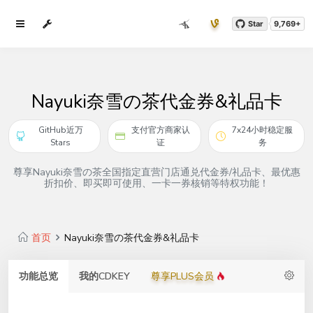
Star
9,769+
Nayuki奈雪の茶代金券&礼品卡
GitHub近万
支付官方商家认
7x24小时稳定服
Stars
证
务
尊享Nayuki奈雪の茶全国指定直营门店通兑代金券/礼品卡、最优惠
折扣价、即买即可使用、一卡一券核销等特权功能！
首页
Nayuki奈雪の茶代金券&礼品卡
功能总览
我的CDKEY
尊享PLUS会员