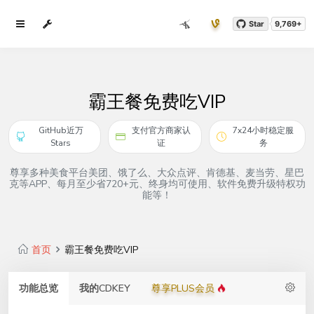
Star
9,769+
霸王餐免费吃VIP
GitHub近万
支付官方商家认
7x24小时稳定服
Stars
证
务
尊享多种美食平台美团、饿了么、大众点评、肯德基、麦当劳、星巴
克等APP、每月至少省720+元、终身均可使用、软件免费升级特权功
能等！
首页
霸王餐免费吃VIP
功能总览
我的CDKEY
尊享PLUS会员