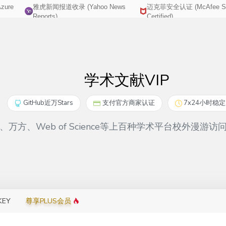
zure
雅虎新闻报道收录 (Yahoo News
迈克菲安全认证 (McAfee Se
http://yemao.one
wuxingsanren2
Reports)
Certified)
学术文献VIP
GitHub近万Stars
支付官方商家认证
7x24小时稳
万方、Web of Science等上百种学术平台校外漫
KEY
尊享PLUS会员