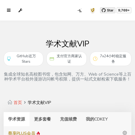
Star
9,769+
学术文献VIP
GitHub近万
支付官方商家认
7x24小时稳定服
Stars
证
务
集成全球知名高校图书馆，包含知网、万方、Web of Science等上百
种学术平台校外漫游访问帐号权限，提供一站式文献检索下载服务！
首页
学术文献VIP
学术资源
更多套餐
充值续费
我的CDKEY
尊享PLUS会员