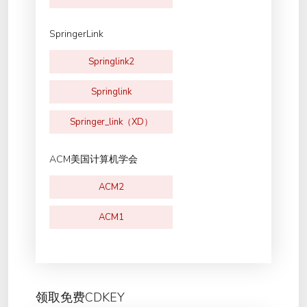
SpringerLink
Springlink2
Springlink
Springer_link（XD）
ACM美国计算机学会
ACM2
ACM1
领取免费CDKEY