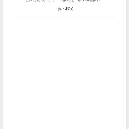
"已经是老用户了，一直很稳定，希望继续保持。"
- 黄** 4天前