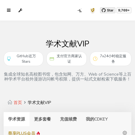
Star
9,769+
学术文献VIP
GitHub近万
支付官方商家认
7x24小时稳定服
Stars
证
务
集成全球知名高校图书馆，包含知网、万方、Web of Science等上百
种学术平台校外漫游访问帐号权限，提供一站式文献检索下载服务！
首页
学术文献VIP
学术资源
更多套餐
充值续费
我的CDKEY
尊享PLUS会员