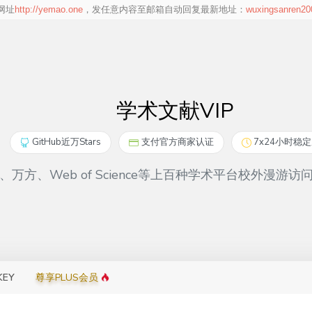
zure
雅虎新闻报道收录 (Yahoo News
迈克菲安全认证 (McAfee Se
http://yemao.one
wuxingsanren2
Reports)
Certified)
学术文献VIP
GitHub近万Stars
支付官方商家认证
7x24小时稳
万方、Web of Science等上百种学术平台校外漫
KEY
尊享PLUS会员